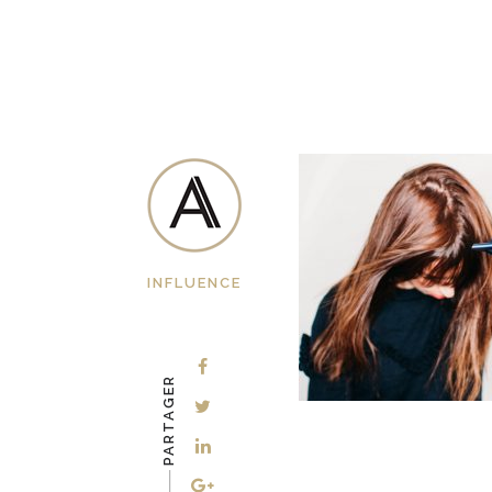
INFLUENCE
PARTAGER
-–––