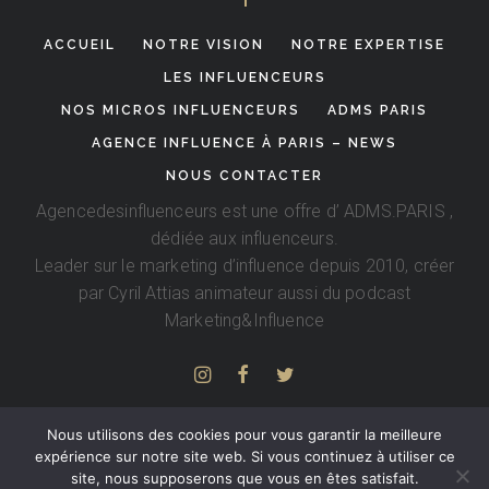
ACCUEIL
NOTRE VISION
NOTRE EXPERTISE
LES INFLUENCEURS
NOS MICROS INFLUENCEURS
ADMS PARIS
AGENCE INFLUENCE À PARIS – NEWS
NOUS CONTACTER
Agencedesinfluenceurs est une offre d’
ADMS.PARIS
,
dédiée aux influenceurs.
Leader sur le marketing d’influence depuis 2010, créer
par
Cyril Attias
animateur aussi du podcast
Marketing&Influence
Nous utilisons des cookies pour vous garantir la meilleure
expérience sur notre site web. Si vous continuez à utiliser ce
site, nous supposerons que vous en êtes satisfait.