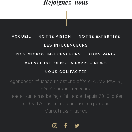
Rejoignez-nous
ACCUEIL
NOTRE VISION
NOTRE EXPERTISE
LES INFLUENCEURS
NOS MICROS INFLUENCEURS
ADMS PARIS
AGENCE INFLUENCE À PARIS – NEWS
NOUS CONTACTER
Agencedesinfluenceurs est une offre d’
ADMS.PARIS
,
dédiée aux influenceurs.
Leader sur le marketing d’influence depuis 2010, créer
par
Cyril Attias
animateur aussi du podcast
Marketing&Influence