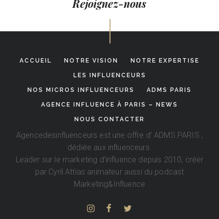
Rejoignez-nous
ACCUEIL
NOTRE VISION
NOTRE EXPERTISE
LES INFLUENCEURS
NOS MICROS INFLUENCEURS
ADMS PARIS
AGENCE INFLUENCE À PARIS – NEWS
NOUS CONTACTER
Agencedesinfluenceurs est une offre d’
ADMS.PARIS
,
dédiée aux influenceurs.
Leader sur le marketing d’influence depuis 2010, créer
par
Cyril Attias
animateur aussi du podcast
Marketing&Influence