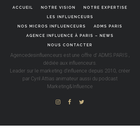
ACCUEIL
NOTRE VISION
NOTRE EXPERTISE
LES INFLUENCEURS
NOS MICROS INFLUENCEURS
ADMS PARIS
AGENCE INFLUENCE À PARIS – NEWS
NOUS CONTACTER
Agencedesinfluenceurs est une offre d’
ADMS.PARIS
,
dédiée aux influenceurs.
Leader sur le marketing d’influence depuis 2010, créer
par
Cyril Attias
animateur aussi du podcast
Marketing&Influence