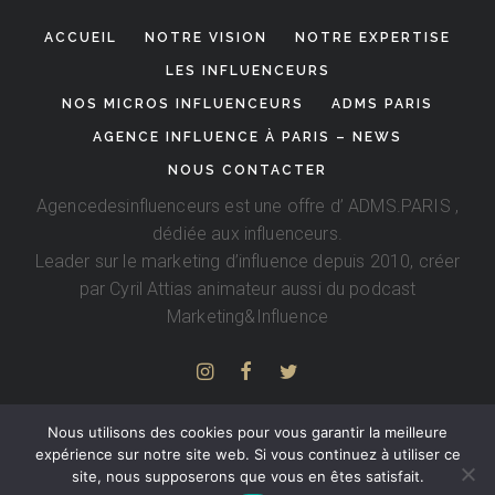
ACCUEIL
NOTRE VISION
NOTRE EXPERTISE
LES INFLUENCEURS
NOS MICROS INFLUENCEURS
ADMS PARIS
AGENCE INFLUENCE À PARIS – NEWS
NOUS CONTACTER
Agencedesinfluenceurs est une offre d’
ADMS.PARIS
,
dédiée aux influenceurs.
Leader sur le marketing d’influence depuis 2010, créer
par
Cyril Attias
animateur aussi du podcast
Marketing&Influence
Nous utilisons des cookies pour vous garantir la meilleure
expérience sur notre site web. Si vous continuez à utiliser ce
site, nous supposerons que vous en êtes satisfait.