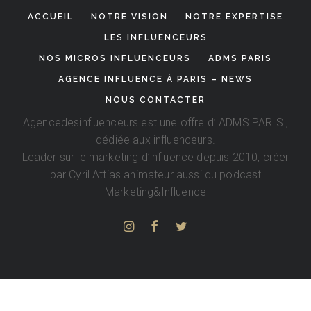
ACCUEIL
NOTRE VISION
NOTRE EXPERTISE
LES INFLUENCEURS
NOS MICROS INFLUENCEURS
ADMS PARIS
AGENCE INFLUENCE À PARIS – NEWS
NOUS CONTACTER
Agencedesinfluenceurs est une offre d’
ADMS.PARIS
,
dédiée aux influenceurs.
Leader sur le marketing d’influence depuis 2010, créer
par
Cyril Attias
animateur aussi du podcast
Marketing&Influence