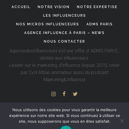
ACCUEIL
NOTRE VISION
NOTRE EXPERTISE
LES INFLUENCEURS
NOS MICROS INFLUENCEURS
ADMS PARIS
AGENCE INFLUENCE À PARIS – NEWS
NOUS CONTACTER
Agencedesinfluenceurs est une offre d’
ADMS.PARIS
,
dédiée aux influenceurs.
Leader sur le marketing d’influence depuis 2010, créer
par
Cyril Attias
animateur aussi du podcast
Marketing&Influence
Nous utilisons des cookies pour vous garantir la meilleure
expérience sur notre site web. Si vous continuez à utiliser ce
site, nous supposerons que vous en êtes satisfait.