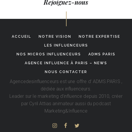
Rejoignez-nous
ACCUEIL
NOTRE VISION
NOTRE EXPERTISE
LES INFLUENCEURS
NOS MICROS INFLUENCEURS
ADMS PARIS
AGENCE INFLUENCE À PARIS – NEWS
NOUS CONTACTER
Agencedesinfluenceurs est une offre d’
ADMS.PARIS
,
dédiée aux influenceurs.
Leader sur le marketing d’influence depuis 2010, créer
par
Cyril Attias
animateur aussi du podcast
Marketing&Influence