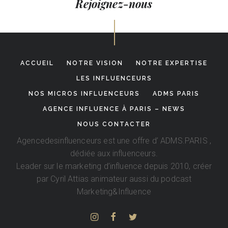
Rejoignez-nous
ACCUEIL
NOTRE VISION
NOTRE EXPERTISE
LES INFLUENCEURS
NOS MICROS INFLUENCEURS
ADMS PARIS
AGENCE INFLUENCE À PARIS – NEWS
NOUS CONTACTER
Agencedesinfluenceurs est une offre d’
ADMS.PARIS
,
dédiée aux influenceurs.
Leader sur le marketing d’influence depuis 2010, créer
par
Cyril Attias
animateur aussi du podcast
Marketing&Influence