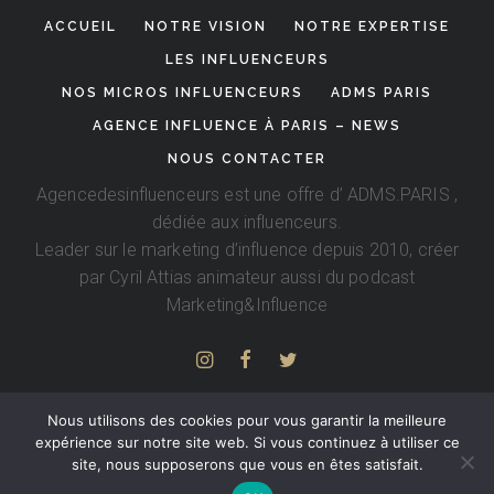
ACCUEIL
NOTRE VISION
NOTRE EXPERTISE
LES INFLUENCEURS
NOS MICROS INFLUENCEURS
ADMS PARIS
AGENCE INFLUENCE À PARIS – NEWS
NOUS CONTACTER
Agencedesinfluenceurs est une offre d’
ADMS.PARIS
,
dédiée aux influenceurs.
Leader sur le marketing d’influence depuis 2010, créer
par
Cyril Attias
animateur aussi du podcast
Marketing&Influence
Nous utilisons des cookies pour vous garantir la meilleure
expérience sur notre site web. Si vous continuez à utiliser ce
site, nous supposerons que vous en êtes satisfait.