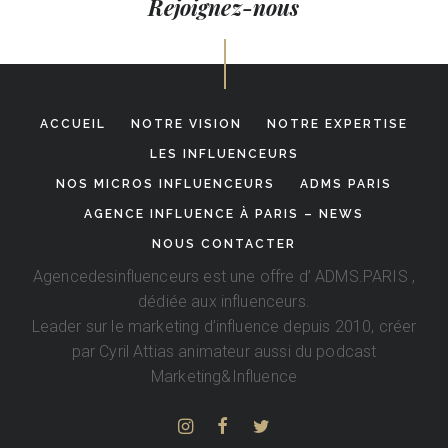
Rejoignez-nous
ACCUEIL
NOTRE VISION
NOTRE EXPERTISE
LES INFLUENCEURS
NOS MICROS INFLUENCEURS
ADMS PARIS
AGENCE INFLUENCE À PARIS – NEWS
NOUS CONTACTER
Agencedesinfluenceurs est une offre d’
ADMS.PARIS
,
dédiée aux influenceurs.
Leader sur le marketing d’influence depuis 2010, créer
par
Cyril Attias
animateur aussi du podcast
Marketing&Influence