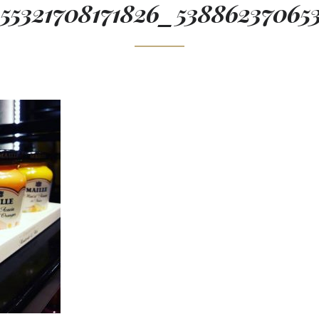
455321708171826_53886237065