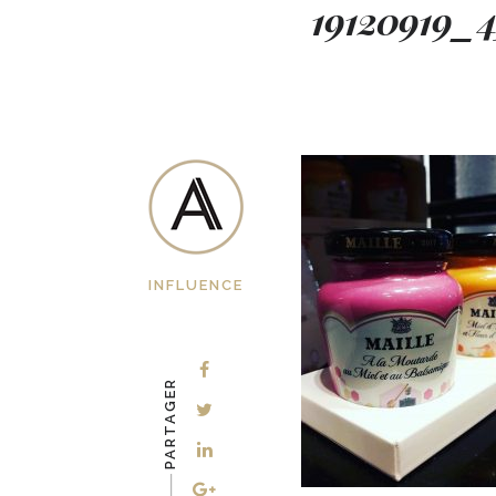
19120919_
INFLUENCE
PARTAGER
-–––