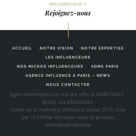
INFLUENCEUR ?
Rejoignez-nous
ACCUEIL
NOTRE VISION
NOTRE EXPERTISE
LES INFLUENCEURS
NOS MICROS INFLUENCEURS
ADMS PARIS
AGENCE INFLUENCE À PARIS – NEWS
NOUS CONTACTER
Agencedesinfluenceurs est une offre d’
ADMS.PARIS
,
dédiée aux influenceurs.
Leader sur le marketing d’influence depuis 2010, créer
par
Cyril Attias
animateur aussi du podcast
Marketing&Influence