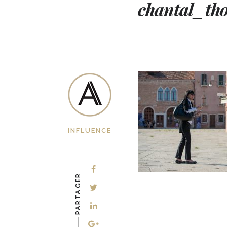
chantal_th
INFLUENCE
PARTAGER
-–––