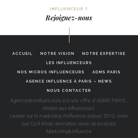
INFLUENCEUR ?
Rejoignez-nous
ACCUEIL
NOTRE VISION
NOTRE EXPERTISE
LES INFLUENCEURS
NOS MICROS INFLUENCEURS
ADMS PARIS
AGENCE INFLUENCE À PARIS – NEWS
NOUS CONTACTER
Agencedesinfluenceurs est une offre d’
ADMS.PARIS
,
dédiée aux influenceurs.
Leader sur le marketing d’influence depuis 2010, créer
par
Cyril Attias
animateur aussi du podcast
Marketing&Influence