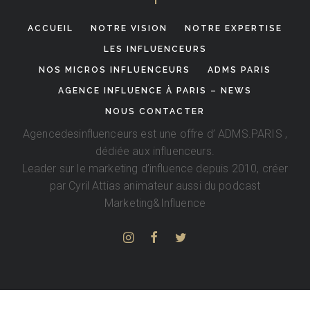
ACCUEIL
NOTRE VISION
NOTRE EXPERTISE
LES INFLUENCEURS
NOS MICROS INFLUENCEURS
ADMS PARIS
AGENCE INFLUENCE À PARIS – NEWS
NOUS CONTACTER
Agencedesinfluenceurs est une offre d’
ADMS.PARIS
,
dédiée aux influenceurs.
Leader sur le marketing d’influence depuis 2010, créer
par
Cyril Attias
animateur aussi du podcast
Marketing&Influence