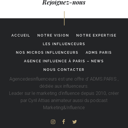
Rejoignez-nous
ACCUEIL
NOTRE VISION
NOTRE EXPERTISE
LES INFLUENCEURS
NOS MICROS INFLUENCEURS
ADMS PARIS
AGENCE INFLUENCE À PARIS – NEWS
NOUS CONTACTER
Agencedesinfluenceurs est une offre d’
ADMS.PARIS
,
dédiée aux influenceurs.
Leader sur le marketing d’influence depuis 2010, créer
par
Cyril Attias
animateur aussi du podcast
Marketing&Influence