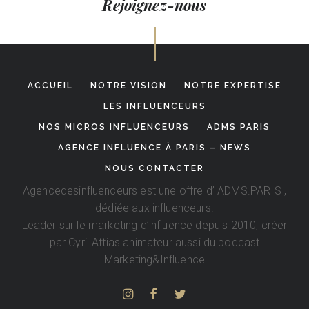
Rejoignez-nous
ACCUEIL
NOTRE VISION
NOTRE EXPERTISE
LES INFLUENCEURS
NOS MICROS INFLUENCEURS
ADMS PARIS
AGENCE INFLUENCE À PARIS – NEWS
NOUS CONTACTER
Agencedesinfluenceurs est une offre d’
ADMS.PARIS
,
dédiée aux influenceurs.
Leader sur le marketing d’influence depuis 2010, créer
par
Cyril Attias
animateur aussi du podcast
Marketing&Influence