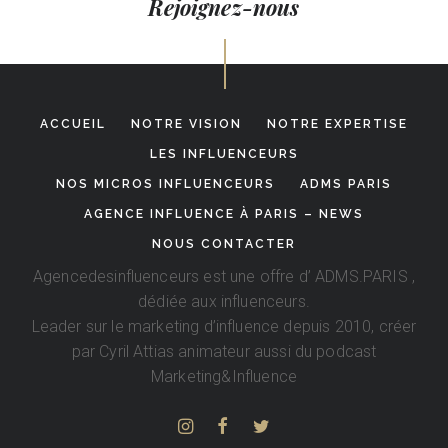
Rejoignez-nous
ACCUEIL
NOTRE VISION
NOTRE EXPERTISE
LES INFLUENCEURS
NOS MICROS INFLUENCEURS
ADMS PARIS
AGENCE INFLUENCE À PARIS – NEWS
NOUS CONTACTER
Agencedesinfluenceurs est une offre d’
ADMS.PARIS
,
dédiée aux influenceurs.
Leader sur le marketing d’influence depuis 2010, créer
par
Cyril Attias
animateur aussi du podcast
Marketing&Influence