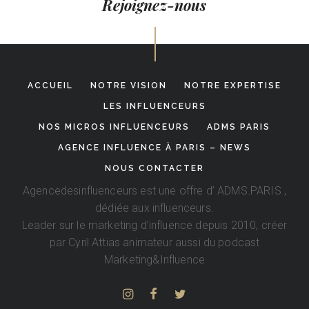
Rejoignez-nous
ACCUEIL
NOTRE VISION
NOTRE EXPERTISE
LES INFLUENCEURS
NOS MICROS INFLUENCEURS
ADMS PARIS
AGENCE INFLUENCE À PARIS – NEWS
NOUS CONTACTER
Agencedesinfluenceurs est une offre d’
ADMS.PARIS
,
dédiée aux influenceurs.
Leader sur le marketing d’influence depuis 2010, créer
par
Cyril Attias
animateur aussi du podcast
Marketing&Influence