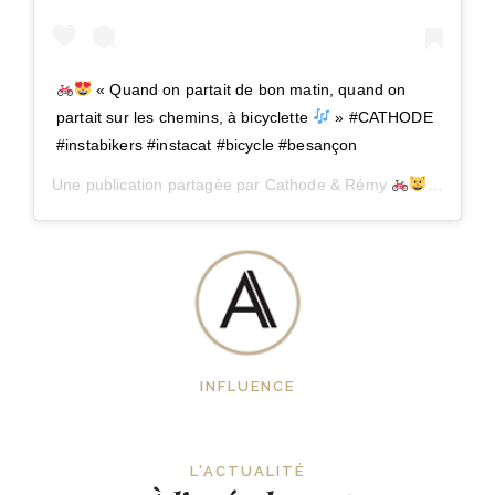
« Quand on partait de bon matin, quand on
partait sur les chemins, à bicyclette
» #CATHODE
#instabikers #instacat #bicycle #besançon
Une publication partagée par
Cathode & Rémy
(@mon
INFLUENCE
L'ACTUALITÉ