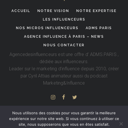
ACCUEIL
NOTRE VISION
NOTRE EXPERTISE
LES INFLUENCEURS
NOS MICROS INFLUENCEURS
ADMS PARIS
AGENCE INFLUENCE À PARIS – NEWS
NOUS CONTACTER
Agencedesinfluenceurs est une offre d’
ADMS.PARIS
,
dédiée aux influenceurs.
Leader sur le marketing d’influence depuis 2010, créer
par
Cyril Attias
animateur aussi du podcast
Marketing&Influence
Nous utilisons des cookies pour vous garantir la meilleure
expérience sur notre site web. Si vous continuez à utiliser ce
site, nous supposerons que vous en êtes satisfait.