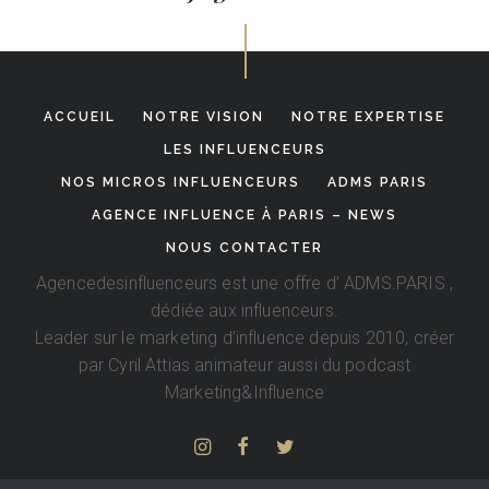
ACCUEIL
NOTRE VISION
NOTRE EXPERTISE
LES INFLUENCEURS
NOS MICROS INFLUENCEURS
ADMS PARIS
AGENCE INFLUENCE À PARIS – NEWS
NOUS CONTACTER
Agencedesinfluenceurs est une offre d’
ADMS.PARIS
,
dédiée aux influenceurs.
Leader sur le marketing d’influence depuis 2010, créer
par
Cyril Attias
animateur aussi du podcast
Marketing&Influence