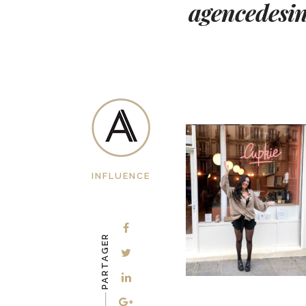
agencedesi
INFLUENCE
PARTAGER
-–––