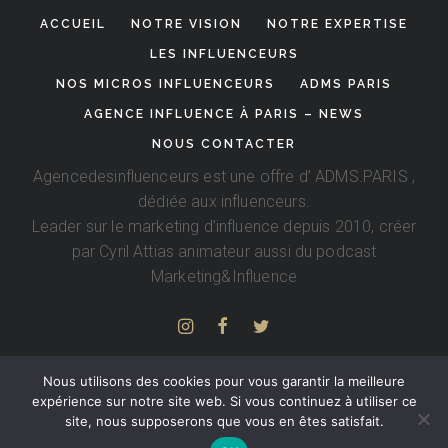
ACCUEIL
NOTRE VISION
NOTRE EXPERTISE
LES INFLUENCEURS
NOS MICROS INFLUENCEURS
ADMS PARIS
AGENCE INFLUENCE À PARIS – NEWS
NOUS CONTACTER
Agencedesinfluenceurs est une offre d’
ADMS.PARIS
,
dédiée aux influenceurs.
Leader sur le marketing d’influence depuis 2010, créer
par
Cyril Attias
animateur aussi du podcast
Marketing&Influence
Nous utilisons des cookies pour vous garantir la meilleure
expérience sur notre site web. Si vous continuez à utiliser ce
site, nous supposerons que vous en êtes satisfait.