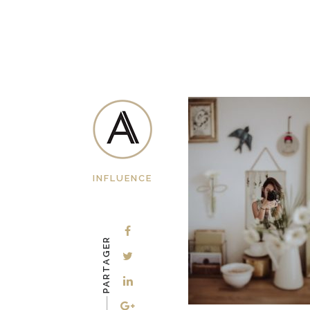
INFLUENCE
PARTAGER
-–––