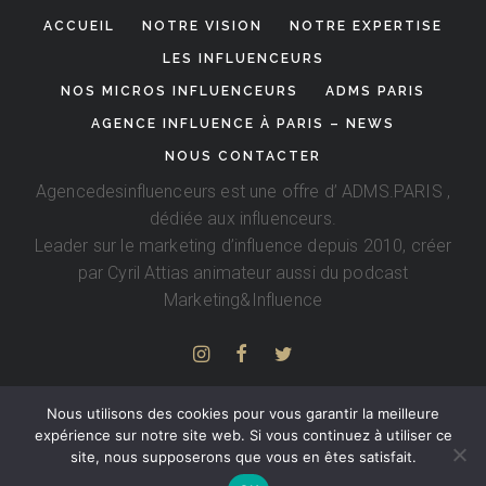
ACCUEIL
NOTRE VISION
NOTRE EXPERTISE
LES INFLUENCEURS
NOS MICROS INFLUENCEURS
ADMS PARIS
AGENCE INFLUENCE À PARIS – NEWS
NOUS CONTACTER
Agencedesinfluenceurs est une offre d’
ADMS.PARIS
,
dédiée aux influenceurs.
Leader sur le marketing d’influence depuis 2010, créer
par
Cyril Attias
animateur aussi du podcast
Marketing&Influence
Nous utilisons des cookies pour vous garantir la meilleure
expérience sur notre site web. Si vous continuez à utiliser ce
site, nous supposerons que vous en êtes satisfait.